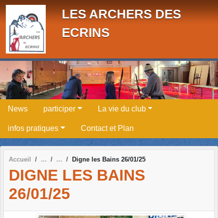
Panneau de gestion des cookies
LES ARCHERS DES
ECRINS
News
participer
La vie du club
infos pratiques
Contact et Plan
Accueil
Digne les Bains 26/01/25
DIGNE LES BAINS
26/01/25