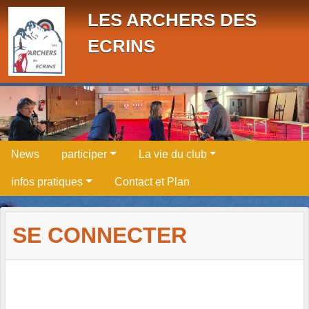
Panneau de gestion des cookies
LES ARCHERS DES
ECRINS
News
participer
La vie du club
infos pratiques
Contact et Plan
SE CONNECTER