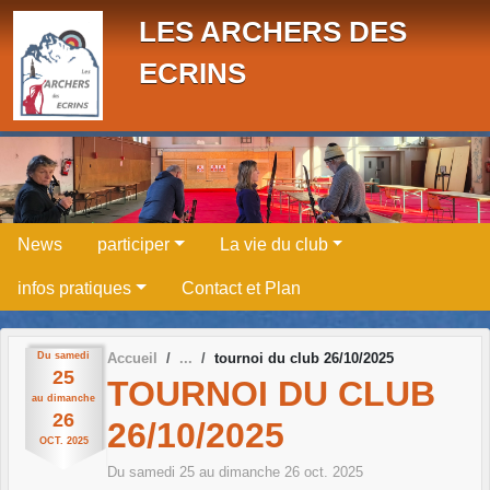
Panneau de gestion des cookies
LES ARCHERS DES
ECRINS
News
participer
La vie du club
infos pratiques
Contact et Plan
Du
samedi
Accueil
tournoi du club 26/10/2025
25
TOURNOI DU CLUB
au
dimanche
26
26/10/2025
OCT.
2025
Du
samedi
25
au
dimanche
26
oct.
2025